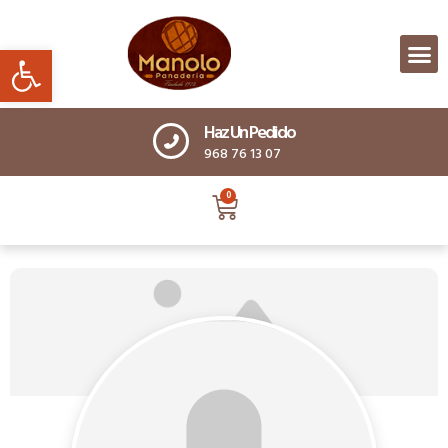
Abrir barra de herramientas
Haz Un Pedido
968 76 13 07
0
viv3ral1a