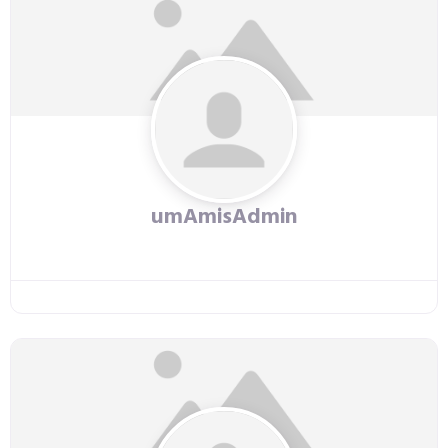
umAmisAdmin